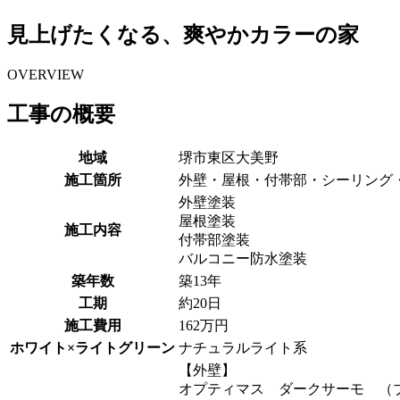
見上げたくなる、爽やかカラーの家
OVERVIEW
工事の概要
地域
堺市東区大美野
施工箇所
外壁・屋根・付帯部・シーリング
外壁塗装
屋根塗装
施工内容
付帯部塗装
バルコニー防水塗装
築年数
築13年
工期
約20日
施工費用
162万円
ホワイト×ライトグリーン
ナチュラルライト系
【外壁】
オプティマス ダークサーモ （