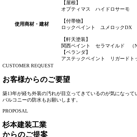
【屋根】
オプティマス ハイドロサーモ 
【付帯物】
使用商材・建材
ロックペイント ユメロックDX （
【軒天塗装】
関西ペイント セラマイルド （N-
【ベランダ】
アステックペイント リガードト
CUSTOMER REQUEST
お客様からのご要望
築13年が経ち外装の汚れが目立ってきているのが気になって
バルコニーの防水もお願いします。
PROPOSAL
杉本建装工業
からのご提案