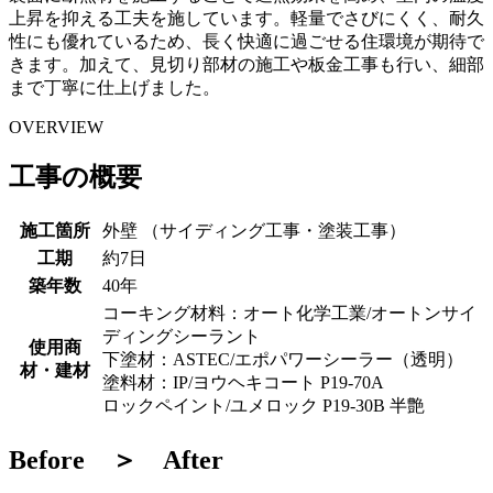
上昇を抑える工夫を施しています。軽量でさびにくく、耐久
性にも優れているため、長く快適に過ごせる住環境が期待で
きます。加えて、見切り部材の施工や板金工事も行い、細部
まで丁寧に仕上げました。
OVERVIEW
工事の概要
施工箇所
外壁 （サイディング工事・塗装工事）
工期
約7日
築年数
40年
コーキング材料：オート化学工業/オートンサイ
ディングシーラント
使用商
下塗材：ASTEC/エポパワーシーラー（透明）
材・建材
塗料材：IP/ヨウヘキコート P19-70A
ロックペイント/ユメロック P19-30B 半艶
Before ＞ After