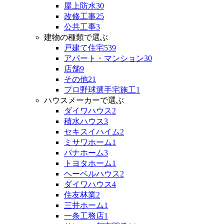
屋上防水
30
改修工事
25
公共工事
3
建物の種類で選ぶ
戸建て住宅
539
アパート・マンション
30
店舗
9
その他
21
プロ野球選手宅施工
1
ハウスメーカーで選ぶ
ダイワハウス
2
積水ハウス
3
セキスイハイム
2
ミサワホーム
1
パナホーム
3
トヨタホーム
1
ヘーベルハウス
2
ダイワハウス
4
住友林業
2
三井ホーム
1
一条工務店
1