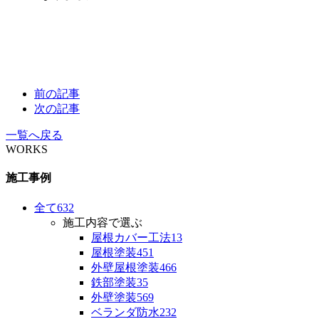
前の記事
次の記事
一覧へ戻る
WORKS
施工事例
全て
632
施工内容で選ぶ
屋根カバー工法
13
屋根塗装
451
外壁屋根塗装
466
鉄部塗装
35
外壁塗装
569
ベランダ防水
232