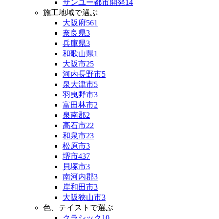
サンユー都市開発
14
施工地域で選ぶ
大阪府
561
奈良県
3
兵庫県
3
和歌山県
1
大阪市
25
河内長野市
5
泉大津市
5
羽曳野市
3
富田林市
2
泉南郡
2
高石市
22
和泉市
23
松原市
3
堺市
437
貝塚市
3
南河内郡
3
岸和田市
3
大阪狭山市
3
色、テイストで選ぶ
クラシック
10