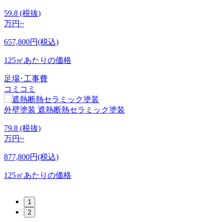
6
59.8
(税抜)
万円~
657,800円(税込)
125㎡あたりの価格
足場･工事費
コミコミ
外壁塗装
遮熱断熱セラミック塗装
79.8
(税抜)
万円~
877,800円(税込)
125㎡あたりの価格
1
2