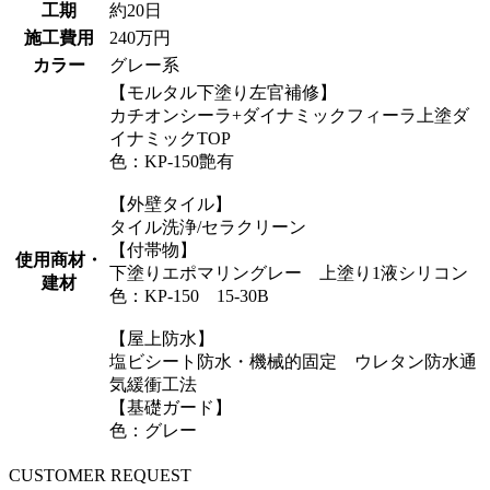
工期
約20日
施工費用
240万円
カラー
グレー系
【モルタル下塗り左官補修】
カチオンシーラ+ダイナミックフィーラ上塗ダ
イナミックTOP
色：KP-150艶有
【外壁タイル】
タイル洗浄/セラクリーン
【付帯物】
使用商材・
下塗りエポマリングレー 上塗り1液シリコン
建材
色：KP-150 15-30B
【屋上防水】
塩ビシート防水・機械的固定 ウレタン防水通
気緩衝工法
【基礎ガード】
色：グレー
CUSTOMER REQUEST