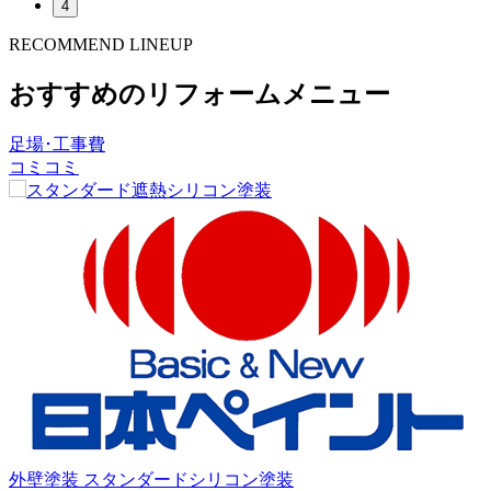
4
RECOMMEND LINEUP
おすすめのリフォームメニュー
足場･工事費
コミコミ
8
外壁塗装
スタンダードシリコン塗装