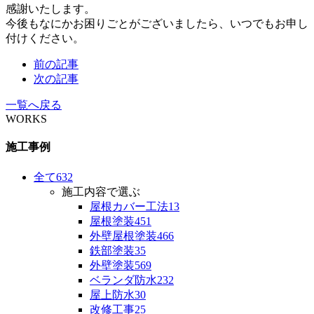
感謝いたします。
今後もなにかお困りごとがございましたら、いつでもお申し
付けください。
前の記事
次の記事
一覧へ戻る
WORKS
施工事例
全て
632
施工内容で選ぶ
屋根カバー工法
13
屋根塗装
451
外壁屋根塗装
466
鉄部塗装
35
外壁塗装
569
ベランダ防水
232
屋上防水
30
改修工事
25