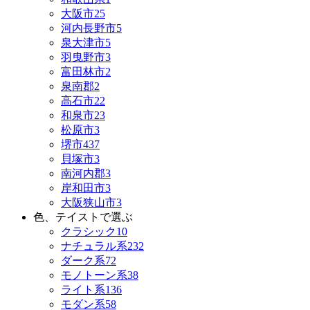
大阪市
25
河内長野市
5
泉大津市
5
羽曳野市
3
富田林市
2
泉南郡
2
高石市
22
和泉市
23
松原市
3
堺市
437
貝塚市
3
南河内郡
3
岸和田市
3
大阪狭山市
3
色、テイストで選ぶ
クラシック
10
ナチュラル系
232
ダーク系
72
モノトーン系
38
ライト系
136
モダン系
58