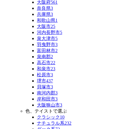
大阪府
561
奈良県
3
兵庫県
3
和歌山県
1
大阪市
25
河内長野市
5
泉大津市
5
羽曳野市
3
富田林市
2
泉南郡
2
高石市
22
和泉市
23
松原市
3
堺市
437
貝塚市
3
南河内郡
3
岸和田市
3
大阪狭山市
3
色、テイストで選ぶ
クラシック
10
ナチュラル系
232