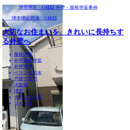
堺市堺区西湊 U様邸
大切なお住まいを、きれいに長持ちす
る外壁へ
屋根塗装
外壁屋根塗装
外壁塗装
ベランダ防水
戸建て住宅
大阪府
堺市
ナチュラル系
ライト系