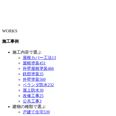
WORKS
施工事例
施工内容で選ぶ
屋根カバー工法
13
屋根塗装
451
外壁屋根塗装
466
鉄部塗装
35
外壁塗装
569
ベランダ防水
232
屋上防水
30
改修工事
25
公共工事
3
建物の種類で選ぶ
戸建て住宅
539