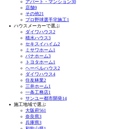
アパート・マンション
30
店舗
9
その他
21
プロ野球選手宅施工
1
ハウスメーカーで選ぶ
ダイワハウス
2
積水ハウス
3
セキスイハイム
2
ミサワホーム
1
パナホーム
3
トヨタホーム
1
ヘーベルハウス
2
ダイワハウス
4
住友林業
2
三井ホーム
1
一条工務店
1
サンユー都市開発
14
施工地域で選ぶ
大阪府
561
奈良県
3
兵庫県
3
和歌山県
1