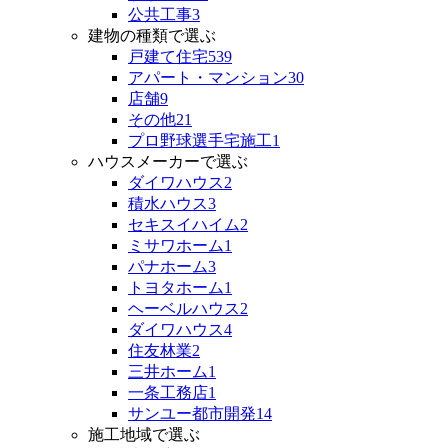
公共工事
3
建物の種類で選ぶ
戸建て住宅
539
アパート・マンション
30
店舗
9
その他
21
プロ野球選手宅施工
1
ハウスメーカーで選ぶ
ダイワハウス
2
積水ハウス
3
セキスイハイム
2
ミサワホーム
1
パナホーム
3
トヨタホーム
1
ヘーベルハウス
2
ダイワハウス
4
住友林業
2
三井ホーム
1
一条工務店
1
サンユー都市開発
14
施工地域で選ぶ