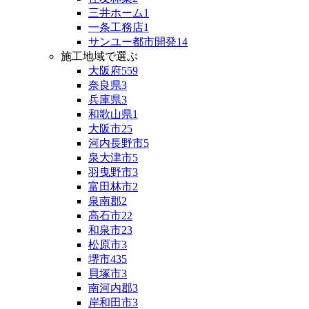
三井ホーム
1
一条工務店
1
サンユー都市開発
14
施工地域で選ぶ
大阪府
559
奈良県
3
兵庫県
3
和歌山県
1
大阪市
25
河内長野市
5
泉大津市
5
羽曳野市
3
富田林市
2
泉南郡
2
高石市
22
和泉市
23
松原市
3
堺市
435
貝塚市
3
南河内郡
3
岸和田市
3