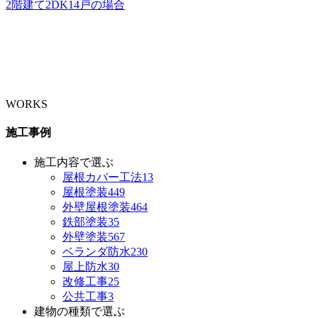
2階建て2DK14戸の場合
WORKS
施工事例
施工内容で選ぶ
屋根カバー工法
13
屋根塗装
449
外壁屋根塗装
464
鉄部塗装
35
外壁塗装
567
ベランダ防水
230
屋上防水
30
改修工事
25
公共工事
3
建物の種類で選ぶ