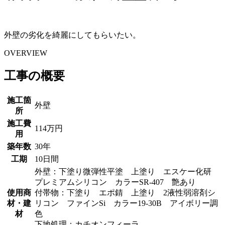
外壁の劣化を綺麗にしてもらいたい。
OVERVIEW
工事の概要
施工箇
外壁
所
施工費
114万円
用
築年数
30年
工期
10日間
外壁：下塗り微弾性平塗 上塗り エスケー化研
プレミアムシリコン カラーSR-407 艶あり
使用商
付帯物：下塗り エポ錆 上塗り 2液性弱溶剤シ
材・建
リコン ファインSi カラー19-30B アイボリー調
材
色
下地処理：カチオンフィーラ