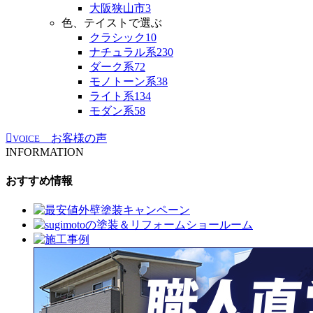
大阪狭山市
3
色、テイストで選ぶ
クラシック
10
ナチュラル系
230
ダーク系
72
モノトーン系
38
ライト系
134
モダン系
58
お客様の声
VOICE
INFORMATION
おすすめ情報