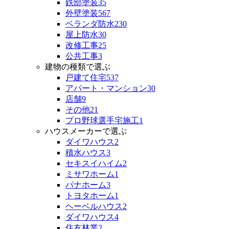
鉄部塗装
35
外壁塗装
567
ベランダ防水
230
屋上防水
30
改修工事
25
公共工事
3
建物の種類で選ぶ
戸建て住宅
537
アパート・マンション
30
店舗
9
その他
21
プロ野球選手宅施工
1
ハウスメーカーで選ぶ
ダイワハウス
2
積水ハウス
3
セキスイハイム
2
ミサワホーム
1
パナホーム
3
トヨタホーム
1
ヘーベルハウス
2
ダイワハウス
4
住友林業
2