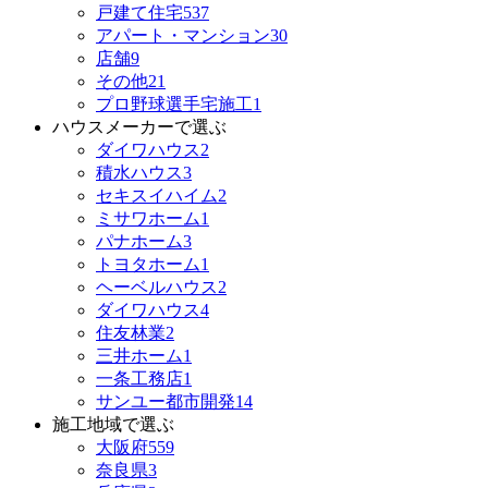
戸建て住宅
537
アパート・マンション
30
店舗
9
その他
21
プロ野球選手宅施工
1
ハウスメーカーで選ぶ
ダイワハウス
2
積水ハウス
3
セキスイハイム
2
ミサワホーム
1
パナホーム
3
トヨタホーム
1
ヘーベルハウス
2
ダイワハウス
4
住友林業
2
三井ホーム
1
一条工務店
1
サンユー都市開発
14
施工地域で選ぶ
大阪府
559
奈良県
3