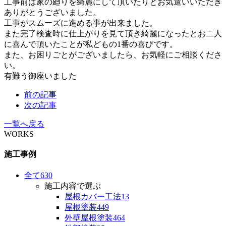
工事前は家の廻りを綺麗にして頂いたりとお気遣いいただき
ありがとうございました。
工事がスムーズに進める事が出来ました。
また完了検査時に仕上がりを見て頂き綺麗になったとお二人
に喜んで頂いたことが私どもの1番の喜びです。
また、お困りごとがございましたら、お気軽にご相談くださ
い。
有難う御座いました
前の記事
次の記事
一覧へ戻る
WORKS
施工事例
全て
630
施工内容で選ぶ
屋根カバー工法
13
屋根塗装
449
外壁屋根塗装
464