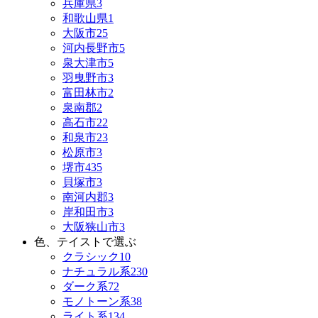
兵庫県
3
和歌山県
1
大阪市
25
河内長野市
5
泉大津市
5
羽曳野市
3
富田林市
2
泉南郡
2
高石市
22
和泉市
23
松原市
3
堺市
435
貝塚市
3
南河内郡
3
岸和田市
3
大阪狭山市
3
色、テイストで選ぶ
クラシック
10
ナチュラル系
230
ダーク系
72
モノトーン系
38
ライト系
134