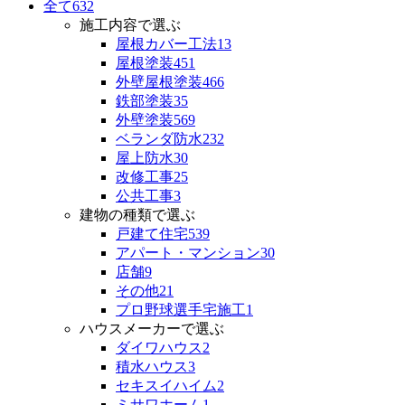
全て
632
施工内容で選ぶ
屋根カバー工法
13
屋根塗装
451
外壁屋根塗装
466
鉄部塗装
35
外壁塗装
569
ベランダ防水
232
屋上防水
30
改修工事
25
公共工事
3
建物の種類で選ぶ
戸建て住宅
539
アパート・マンション
30
店舗
9
その他
21
プロ野球選手宅施工
1
ハウスメーカーで選ぶ
ダイワハウス
2
積水ハウス
3
セキスイハイム
2
ミサワホーム
1