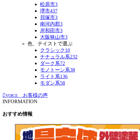
松原市
3
堺市
437
貝塚市
3
南河内郡
3
岸和田市
3
大阪狭山市
3
色、テイストで選ぶ
クラシック
10
ナチュラル系
232
ダーク系
72
モノトーン系
38
ライト系
136
モダン系
58
お客様の声
VOICE
INFORMATION
おすすめ情報