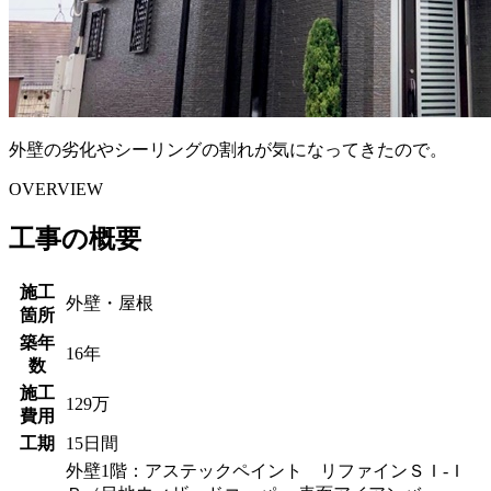
外壁の劣化やシーリングの割れが気になってきたので。
OVERVIEW
工事の概要
施工
外壁・屋根
箇所
築年
16年
数
施工
129万
費用
工期
15日間
外壁1階：アステックペイント リファインＳＩ-Ｉ