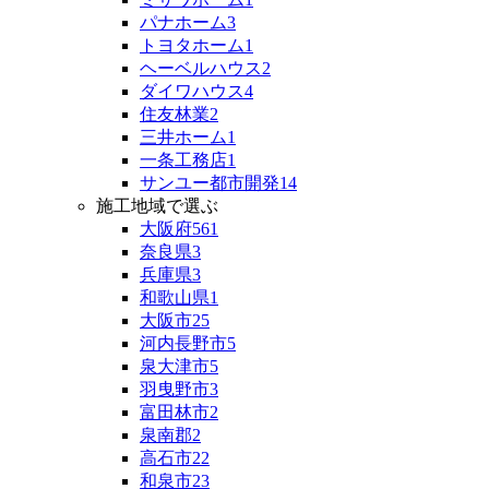
パナホーム
3
トヨタホーム
1
ヘーベルハウス
2
ダイワハウス
4
住友林業
2
三井ホーム
1
一条工務店
1
サンユー都市開発
14
施工地域で選ぶ
大阪府
561
奈良県
3
兵庫県
3
和歌山県
1
大阪市
25
河内長野市
5
泉大津市
5
羽曳野市
3
富田林市
2
泉南郡
2
高石市
22
和泉市
23