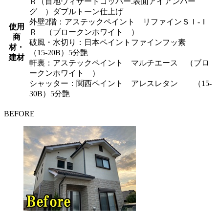
Ｒ（目地ウィザードコッパー.表面アイアンバー
グ ）ダブルトーン仕上げ
外壁2階：アステックペイント リファインＳＩ-Ｉ
使用
Ｒ （ブロークンホワイト ）
商
破風・水切り：日本ペイントファインフッ素
材・
（15-20B）5分艶
建材
軒裏：アステックペイント マルチエース （ブロ
ークンホワイト ）
シャッター：関西ペイント アレスレタン （15-
30B）5分艶
BEFORE