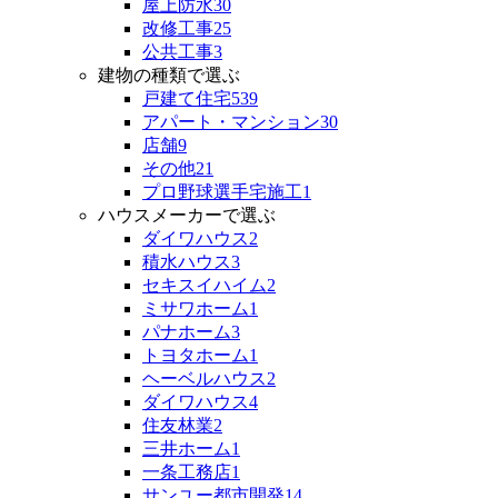
屋上防水
30
改修工事
25
公共工事
3
建物の種類で選ぶ
戸建て住宅
539
アパート・マンション
30
店舗
9
その他
21
プロ野球選手宅施工
1
ハウスメーカーで選ぶ
ダイワハウス
2
積水ハウス
3
セキスイハイム
2
ミサワホーム
1
パナホーム
3
トヨタホーム
1
ヘーベルハウス
2
ダイワハウス
4
住友林業
2
三井ホーム
1
一条工務店
1
サンユー都市開発
14