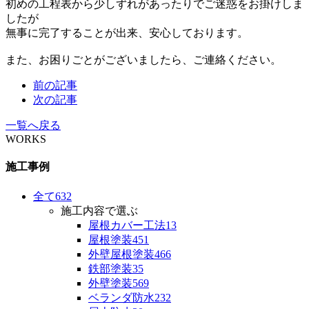
初めの工程表から少しずれがあったりでご迷惑をお掛けしま
したが
無事に完了することが出来、安心しております。
また、お困りごとがございましたら、ご連絡ください。
前の記事
次の記事
一覧へ戻る
WORKS
施工事例
全て
632
施工内容で選ぶ
屋根カバー工法
13
屋根塗装
451
外壁屋根塗装
466
鉄部塗装
35
外壁塗装
569
ベランダ防水
232