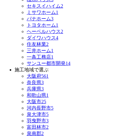
セキスイハイム
2
ミサワホーム
1
パナホーム
3
トヨタホーム
1
ヘーベルハウス
2
ダイワハウス
4
住友林業
2
三井ホーム
1
一条工務店
1
サンユー都市開発
14
施工地域で選ぶ
大阪府
561
奈良県
3
兵庫県
3
和歌山県
1
大阪市
25
河内長野市
5
泉大津市
5
羽曳野市
3
富田林市
2
泉南郡
2