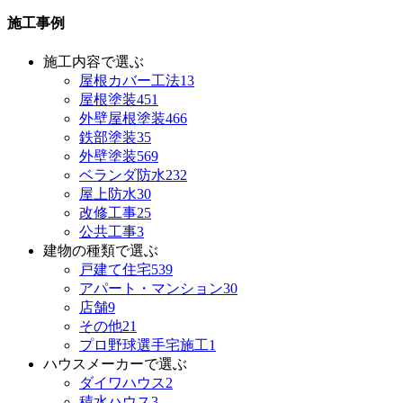
施工事例
施工内容で選ぶ
屋根カバー工法
13
屋根塗装
451
外壁屋根塗装
466
鉄部塗装
35
外壁塗装
569
ベランダ防水
232
屋上防水
30
改修工事
25
公共工事
3
建物の種類で選ぶ
戸建て住宅
539
アパート・マンション
30
店舗
9
その他
21
プロ野球選手宅施工
1
ハウスメーカーで選ぶ
ダイワハウス
2
積水ハウス
3