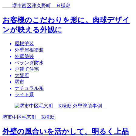
堺市西区津久野町 Ｈ様邸
お客様のこだわりを形に。肉球デザイ
ンが映える外観に
屋根塗装
外壁屋根塗装
外壁塗装
ベランダ防水
戸建て住宅
大阪府
堺市
ナチュラル系
ライト系
堺市中区毛穴町 K様邸
外壁の風合いを活かして、明るく上品