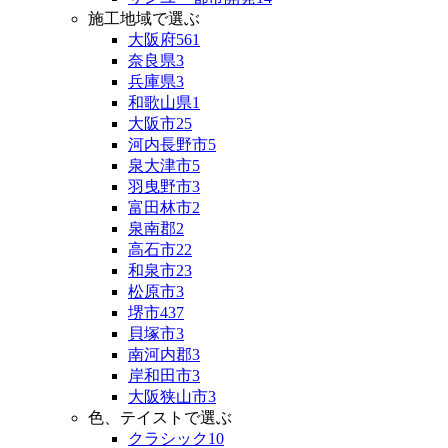
施工地域で選ぶ
大阪府
561
奈良県
3
兵庫県
3
和歌山県
1
大阪市
25
河内長野市
5
泉大津市
5
羽曳野市
3
富田林市
2
泉南郡
2
高石市
22
和泉市
23
松原市
3
堺市
437
貝塚市
3
南河内郡
3
岸和田市
3
大阪狭山市
3
色、テイストで選ぶ
クラシック
10