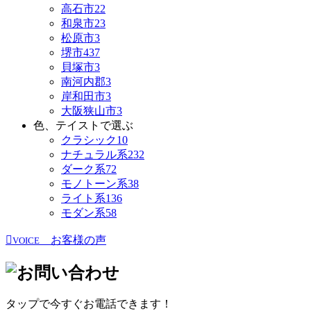
高石市
22
和泉市
23
松原市
3
堺市
437
貝塚市
3
南河内郡
3
岸和田市
3
大阪狭山市
3
色、テイストで選ぶ
クラシック
10
ナチュラル系
232
ダーク系
72
モノトーン系
38
ライト系
136
モダン系
58
お客様の声
VOICE
タップで今すぐお電話できます！