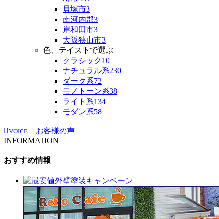
貝塚市
3
南河内郡
3
岸和田市
3
大阪狭山市
3
色、テイストで選ぶ
クラシック
10
ナチュラル系
230
ダーク系
72
モノトーン系
38
ライト系
134
モダン系
58
お客様の声
VOICE
INFORMATION
おすすめ情報