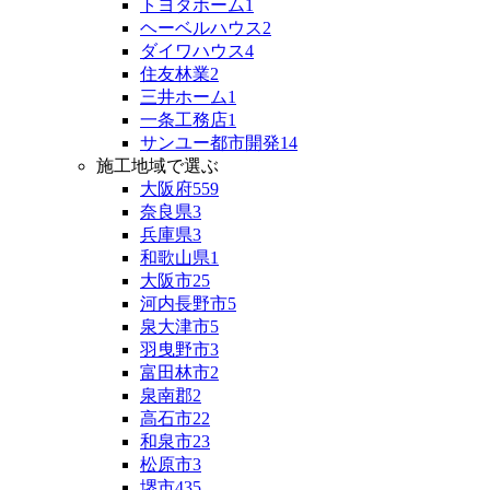
トヨタホーム
1
ヘーベルハウス
2
ダイワハウス
4
住友林業
2
三井ホーム
1
一条工務店
1
サンユー都市開発
14
施工地域で選ぶ
大阪府
559
奈良県
3
兵庫県
3
和歌山県
1
大阪市
25
河内長野市
5
泉大津市
5
羽曳野市
3
富田林市
2
泉南郡
2
高石市
22
和泉市
23
松原市
3
堺市
435