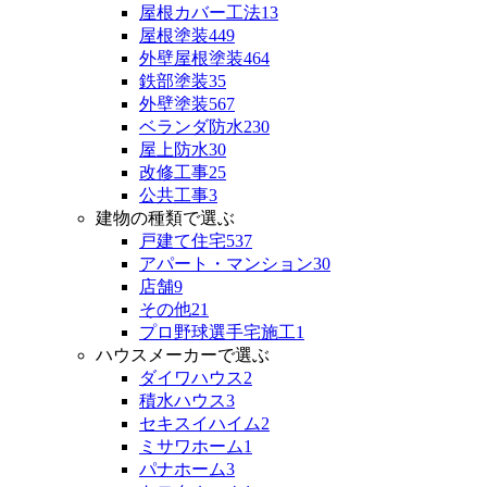
屋根カバー工法
13
屋根塗装
449
外壁屋根塗装
464
鉄部塗装
35
外壁塗装
567
ベランダ防水
230
屋上防水
30
改修工事
25
公共工事
3
建物の種類で選ぶ
戸建て住宅
537
アパート・マンション
30
店舗
9
その他
21
プロ野球選手宅施工
1
ハウスメーカーで選ぶ
ダイワハウス
2
積水ハウス
3
セキスイハイム
2
ミサワホーム
1
パナホーム
3