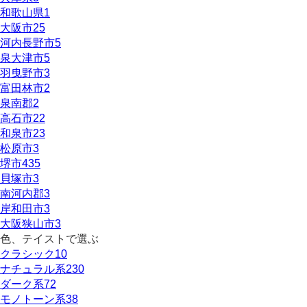
和歌山県
1
大阪市
25
河内長野市
5
泉大津市
5
羽曳野市
3
富田林市
2
泉南郡
2
高石市
22
和泉市
23
松原市
3
堺市
435
貝塚市
3
南河内郡
3
岸和田市
3
大阪狭山市
3
色、テイストで選ぶ
クラシック
10
ナチュラル系
230
ダーク系
72
モノトーン系
38