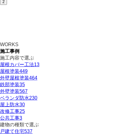
2
WORKS
施工事例
施工内容で選ぶ
屋根カバー工法
13
屋根塗装
449
外壁屋根塗装
464
鉄部塗装
35
外壁塗装
567
ベランダ防水
230
屋上防水
30
改修工事
25
公共工事
3
建物の種類で選ぶ
戸建て住宅
537