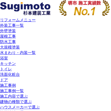
リフォームメニュー
外装工事一覧
外壁塗装
屋根工事
防水工事
大規模塗装
水まわり・内装一覧
浴室
キッチン
トイレ
洗面化粧台
ドア
施工事例
施工事例一覧
施工内容で選ぶ
建物の種類で選ぶ
ハウスメーカーで選ぶ