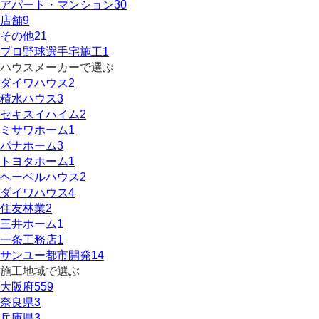
アパート・マンション
30
店舗
9
その他
21
プロ野球選手宅施工
1
ハウスメーカーで選ぶ
ダイワハウス
2
積水ハウス
3
セキスイハイム
2
ミサワホーム
1
パナホーム
3
トヨタホーム
1
ヘーベルハウス
2
ダイワハウス
4
住友林業
2
三井ホーム
1
一条工務店
1
サンユー都市開発
14
施工地域で選ぶ
大阪府
559
奈良県
3
兵庫県
3