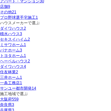
アパート・マンション
30
店舗
9
その他
21
プロ野球選手宅施工
1
ハウスメーカーで選ぶ
ダイワハウス
2
積水ハウス
3
セキスイハイム
2
ミサワホーム
1
パナホーム
3
トヨタホーム
1
ヘーベルハウス
2
ダイワハウス
4
住友林業
2
三井ホーム
1
一条工務店
1
サンユー都市開発
14
施工地域で選ぶ
大阪府
559
奈良県
3
兵庫県
3