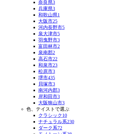
奈良県
3
兵庫県
3
和歌山県
1
大阪市
25
河内長野市
5
泉大津市
5
羽曳野市
3
富田林市
2
泉南郡
2
高石市
22
和泉市
23
松原市
3
堺市
435
貝塚市
3
南河内郡
3
岸和田市
3
大阪狭山市
3
色、テイストで選ぶ
クラシック
10
ナチュラル系
230
ダーク系
72