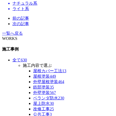
ナチュラル系
ライト系
前の記事
次の記事
一覧へ戻る
WORKS
施工事例
全て
630
施工内容で選ぶ
屋根カバー工法
13
屋根塗装
449
外壁屋根塗装
464
鉄部塗装
35
外壁塗装
567
ベランダ防水
230
屋上防水
30
改修工事
25
公共工事
3