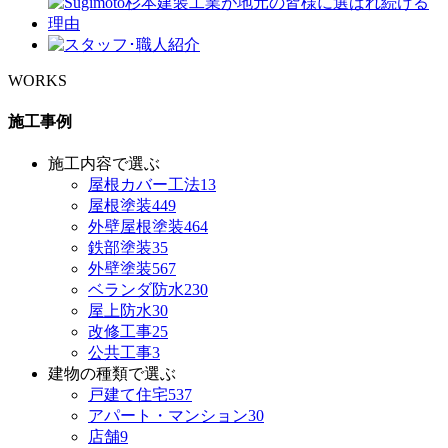
WORKS
施工事例
施工内容で選ぶ
屋根カバー工法
13
屋根塗装
449
外壁屋根塗装
464
鉄部塗装
35
外壁塗装
567
ベランダ防水
230
屋上防水
30
改修工事
25
公共工事
3
建物の種類で選ぶ
戸建て住宅
537
アパート・マンション
30
店舗
9