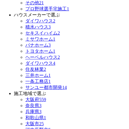
その他
21
プロ野球選手宅施工
1
ハウスメーカーで選ぶ
ダイワハウス
2
積水ハウス
3
セキスイハイム
2
ミサワホーム
1
パナホーム
3
トヨタホーム
1
ヘーベルハウス
2
ダイワハウス
4
住友林業
2
三井ホーム
1
一条工務店
1
サンユー都市開発
14
施工地域で選ぶ
大阪府
559
奈良県
3
兵庫県
3
和歌山県
1
大阪市
25