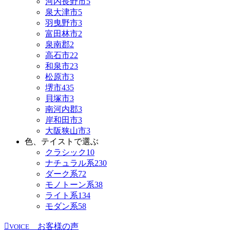
河内長野市
5
泉大津市
5
羽曳野市
3
富田林市
2
泉南郡
2
高石市
22
和泉市
23
松原市
3
堺市
435
貝塚市
3
南河内郡
3
岸和田市
3
大阪狭山市
3
色、テイストで選ぶ
クラシック
10
ナチュラル系
230
ダーク系
72
モノトーン系
38
ライト系
134
モダン系
58
お客様の声
VOICE