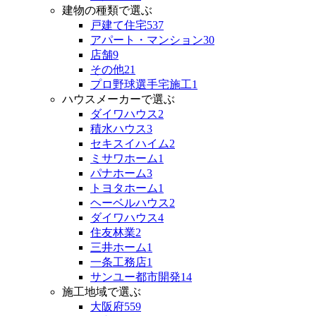
建物の種類で選ぶ
戸建て住宅
537
アパート・マンション
30
店舗
9
その他
21
プロ野球選手宅施工
1
ハウスメーカーで選ぶ
ダイワハウス
2
積水ハウス
3
セキスイハイム
2
ミサワホーム
1
パナホーム
3
トヨタホーム
1
ヘーベルハウス
2
ダイワハウス
4
住友林業
2
三井ホーム
1
一条工務店
1
サンユー都市開発
14
施工地域で選ぶ
大阪府
559