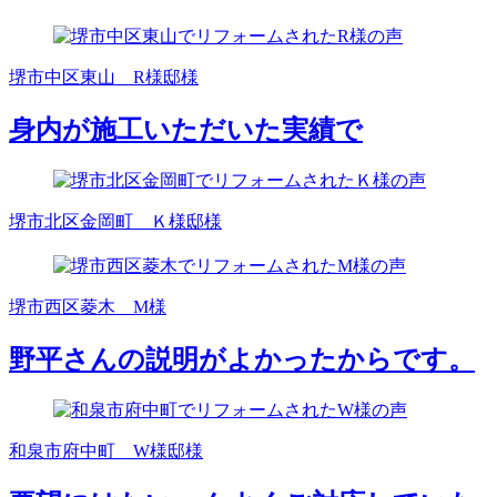
堺市中区東山 R様邸様
身内が施工いただいた実績で
堺市北区金岡町 Ｋ様邸様
堺市西区菱木 M様
野平さんの説明がよかったからです。
和泉市府中町 W様邸様