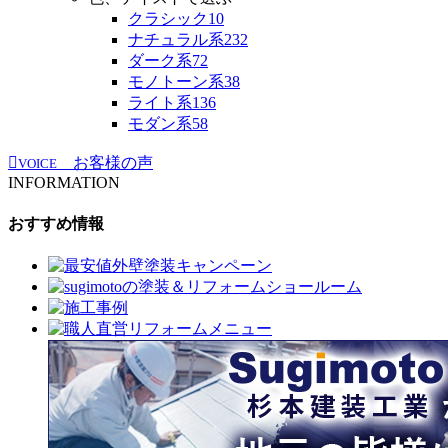
クラシック
10
ナチュラル系
232
ダーク系
72
モノトーン系
38
ライト系
136
モダン系
58
お客様の声
VOICE
INFORMATION
おすすめ情報