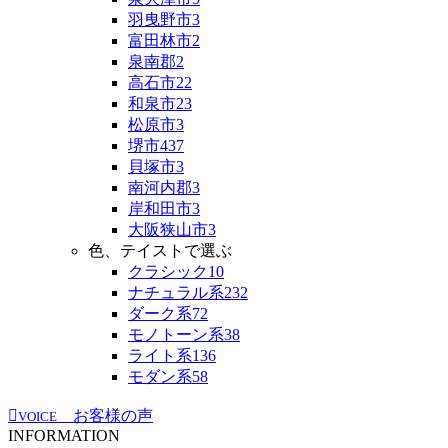
羽曳野市
3
富田林市
2
泉南郡
2
高石市
22
和泉市
23
松原市
3
堺市
437
貝塚市
3
南河内郡
3
岸和田市
3
大阪狭山市
3
色、テイストで選ぶ
クラシック
10
ナチュラル系
232
ダーク系
72
モノトーン系
38
ライト系
136
モダン系
58
お客様の声
VOICE
INFORMATION