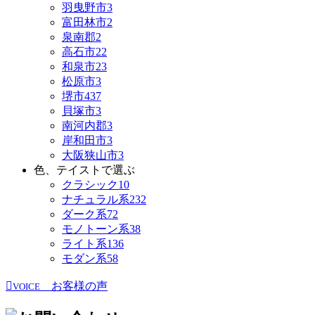
羽曳野市
3
富田林市
2
泉南郡
2
高石市
22
和泉市
23
松原市
3
堺市
437
貝塚市
3
南河内郡
3
岸和田市
3
大阪狭山市
3
色、テイストで選ぶ
クラシック
10
ナチュラル系
232
ダーク系
72
モノトーン系
38
ライト系
136
モダン系
58
お客様の声
VOICE