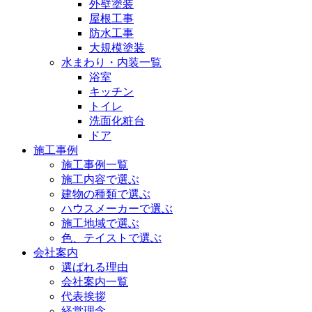
外壁塗装
屋根工事
防水工事
大規模塗装
水まわり・内装一覧
浴室
キッチン
トイレ
洗面化粧台
ドア
施工事例
施工事例一覧
施工内容で選ぶ
建物の種類で選ぶ
ハウスメーカーで選ぶ
施工地域で選ぶ
色、テイストで選ぶ
会社案内
選ばれる理由
会社案内一覧
代表挨拶
経営理念