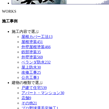
WORKS
施工事例
施工内容で選ぶ
屋根カバー工法
13
屋根塗装
451
外壁屋根塗装
466
鉄部塗装
35
外壁塗装
569
ベランダ防水
232
屋上防水
30
改修工事
25
公共工事
3
建物の種類で選ぶ
戸建て住宅
539
アパート・マンション
30
店舗
9
その他
21
プロ野球選手宅施工
1