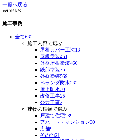
一覧へ戻る
WORKS
施工事例
全て
632
施工内容で選ぶ
屋根カバー工法
13
屋根塗装
451
外壁屋根塗装
466
鉄部塗装
35
外壁塗装
569
ベランダ防水
232
屋上防水
30
改修工事
25
公共工事
3
建物の種類で選ぶ
戸建て住宅
539
アパート・マンション
30
店舗
9
その他
21