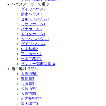
ハウスメーカーで選ぶ
ダイワハウス
2
積水ハウス
3
セキスイハイム
2
ミサワホーム
1
パナホーム
3
トヨタホーム
1
ヘーベルハウス
2
ダイワハウス
4
住友林業
2
三井ホーム
1
一条工務店
1
サンユー都市開発
14
施工地域で選ぶ
大阪府
561
奈良県
3
兵庫県
3
和歌山県
1
大阪市
25
河内長野市
5
泉大津市
5