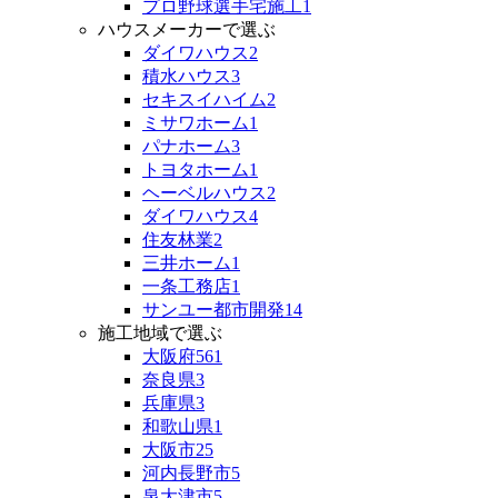
プロ野球選手宅施工
1
ハウスメーカーで選ぶ
ダイワハウス
2
積水ハウス
3
セキスイハイム
2
ミサワホーム
1
パナホーム
3
トヨタホーム
1
ヘーベルハウス
2
ダイワハウス
4
住友林業
2
三井ホーム
1
一条工務店
1
サンユー都市開発
14
施工地域で選ぶ
大阪府
561
奈良県
3
兵庫県
3
和歌山県
1
大阪市
25
河内長野市
5
泉大津市
5