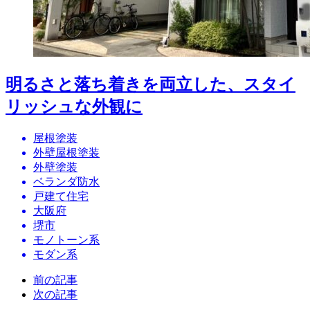
明るさと落ち着きを両立した、スタイ
リッシュな外観に
屋根塗装
外壁屋根塗装
外壁塗装
ベランダ防水
戸建て住宅
大阪府
堺市
モノトーン系
モダン系
前の記事
次の記事