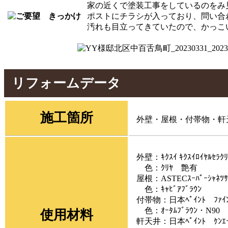
家の近くで塗装工事をしているのをみ
ポストにチラシが入っており、問い合
汚れも目立ってきていたので、かっこ
リフォームデータ
施工箇所
外壁・屋根・付帯物・軒天
外壁：ｷｸｽｲ ｷｸｽｲﾛｲﾔﾙｾﾗｸﾘ
色：ｸﾘﾔ 艶有
屋根：ASTECｽｰﾊﾟｰｼｬﾈﾂｻ
色：ｷｬﾋﾞｱﾌﾞﾗｳﾝ
付帯物：日本ﾍﾟｲﾝﾄ ﾌｧｲﾝ
色：ｵｰﾀﾑﾌﾞﾗｳﾝ・N90
使用材料
軒天井：日本ﾍﾟｲﾝﾄ ｹﾝｴ