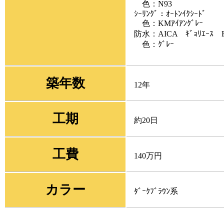
色：N93
ｼｰﾘﾝｸﾞ：ｵｰﾄﾝｲｸｼｰﾄﾞ
色：KMｱｲｱﾝｸﾞﾚｰ
防水：AICA ｷﾞｮﾘｴｰｽ FR
色：ｸﾞﾚｰ
築年数
12年
工期
約20日
工費
140万円
カラー
ﾀﾞｰｸﾌﾞﾗｳﾝ系