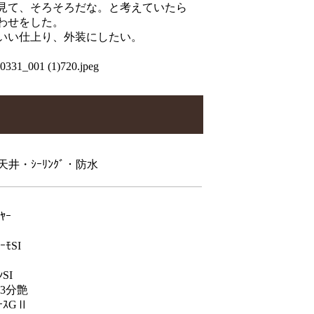
見て、そろそろだな。と考えていたら
わせをした。
いい仕上り、外装にしたい。
井・ｼｰﾘﾝｸﾞ・防水
ﾔｰ
ｰﾓSI
SI
 3分艶
ｰｽGⅡ