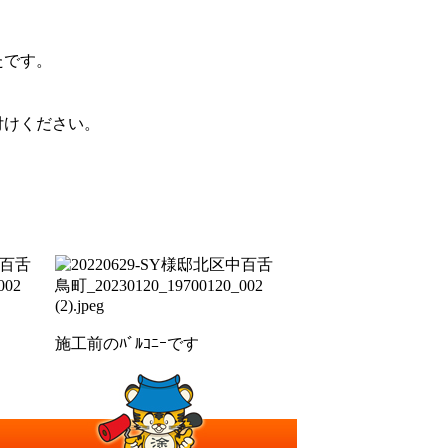
。
たです。
付けください。
施工前のﾊﾞﾙｺﾆｰです