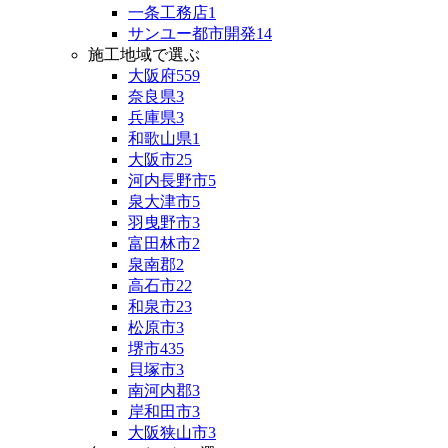
一条工務店
1
サンユー都市開発
14
施工地域で選ぶ
大阪府
559
奈良県
3
兵庫県
3
和歌山県
1
大阪市
25
河内長野市
5
泉大津市
5
羽曳野市
3
富田林市
2
泉南郡
2
高石市
22
和泉市
23
松原市
3
堺市
435
貝塚市
3
南河内郡
3
岸和田市
3
大阪狭山市
3