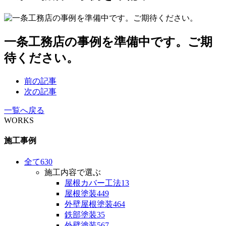
一条工務店の事例を準備中です。ご期
待ください。
前の記事
次の記事
一覧へ戻る
WORKS
施工事例
全て
630
施工内容で選ぶ
屋根カバー工法
13
屋根塗装
449
外壁屋根塗装
464
鉄部塗装
35
外壁塗装
567