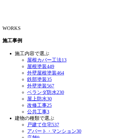
WORKS
施工事例
施工内容で選ぶ
屋根カバー工法
13
屋根塗装
449
外壁屋根塗装
464
鉄部塗装
35
外壁塗装
567
ベランダ防水
230
屋上防水
30
改修工事
25
公共工事
3
建物の種類で選ぶ
戸建て住宅
537
アパート・マンション
30
店舗
9