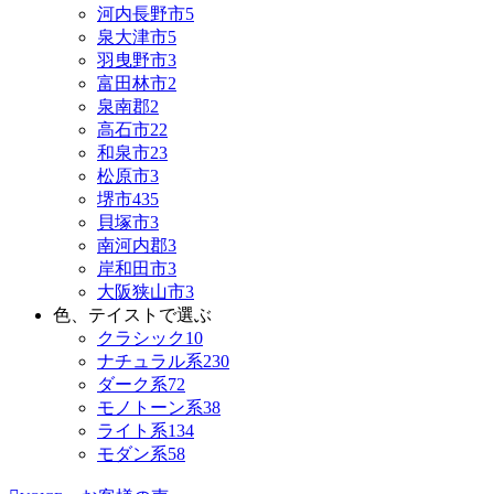
河内長野市
5
泉大津市
5
羽曳野市
3
富田林市
2
泉南郡
2
高石市
22
和泉市
23
松原市
3
堺市
435
貝塚市
3
南河内郡
3
岸和田市
3
大阪狭山市
3
色、テイストで選ぶ
クラシック
10
ナチュラル系
230
ダーク系
72
モノトーン系
38
ライト系
134
モダン系
58