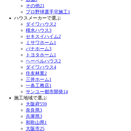
その他
21
プロ野球選手宅施工
1
ハウスメーカーで選ぶ
ダイワハウス
2
積水ハウス
3
セキスイハイム
2
ミサワホーム
1
パナホーム
3
トヨタホーム
1
ヘーベルハウス
2
ダイワハウス
4
住友林業
2
三井ホーム
1
一条工務店
1
サンユー都市開発
14
施工地域で選ぶ
大阪府
559
奈良県
3
兵庫県
3
和歌山県
1
大阪市
25