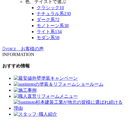
色、テイストで選ぶ
クラシック
10
ナチュラル系
230
ダーク系
72
モノトーン系
38
ライト系
134
モダン系
58
お客様の声
VOICE
INFORMATION
おすすめ情報