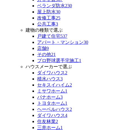
ベランダ防水
230
屋上防水
30
改修工事
25
公共工事
3
建物の種類で選ぶ
戸建て住宅
537
アパート・マンション
30
店舗
9
その他
21
プロ野球選手宅施工
1
ハウスメーカーで選ぶ
ダイワハウス
2
積水ハウス
3
セキスイハイム
2
ミサワホーム
1
パナホーム
3
トヨタホーム
1
ヘーベルハウス
2
ダイワハウス
4
住友林業
2
三井ホーム
1