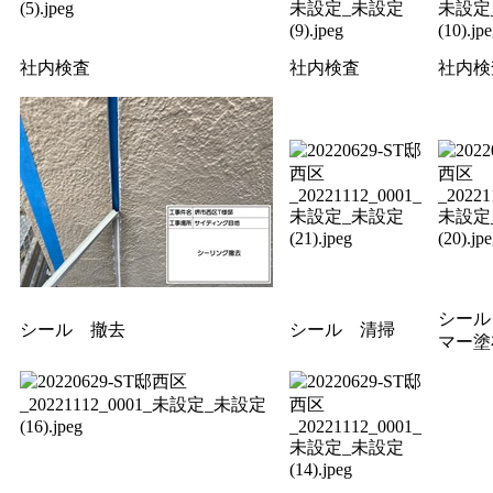
社内検査
社内検査
社内検
シール
シール 撤去
シール 清掃
マー塗