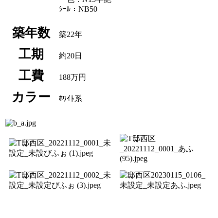
ｼｰﾙ：NB50
築年数
築22年
工期
約20日
工費
188万円
カラー
ﾎﾜｲﾄ系