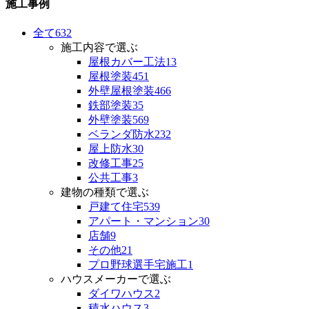
施工事例
全て
632
施工内容で選ぶ
屋根カバー工法
13
屋根塗装
451
外壁屋根塗装
466
鉄部塗装
35
外壁塗装
569
ベランダ防水
232
屋上防水
30
改修工事
25
公共工事
3
建物の種類で選ぶ
戸建て住宅
539
アパート・マンション
30
店舗
9
その他
21
プロ野球選手宅施工
1
ハウスメーカーで選ぶ
ダイワハウス
2
積水ハウス
3