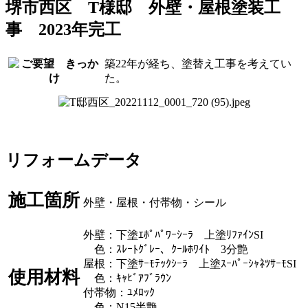
堺市西区 T様邸 外壁・屋根塗装工
事 2023年完工
築22年が経ち、塗替え工事を考えてい
た。
リフォームデータ
施工箇所
外壁・屋根・付帯物・シール
外壁：下塗ｴﾎﾟﾊﾟﾜｰｼｰﾗ 上塗ﾘﾌｧｲﾝSI
色：ｽﾚｰﾄｸﾞﾚｰ、ｸｰﾙﾎﾜｲﾄ 3分艶
屋根：下塗ｻｰﾓﾃｯｸｼｰﾗ 上塗ｽｰﾊﾟｰｼｬﾈﾂｻｰﾓSI
使用材料
色：ｷｬﾋﾞｱﾌﾞﾗｳﾝ
付帯物：ﾕﾒﾛｯｸ
色：N15半艶