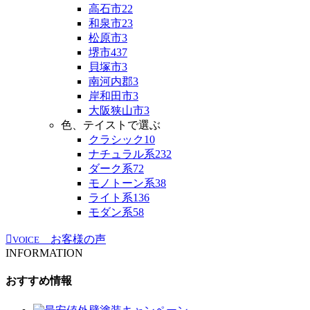
高石市
22
和泉市
23
松原市
3
堺市
437
貝塚市
3
南河内郡
3
岸和田市
3
大阪狭山市
3
色、テイストで選ぶ
クラシック
10
ナチュラル系
232
ダーク系
72
モノトーン系
38
ライト系
136
モダン系
58
お客様の声
VOICE
INFORMATION
おすすめ情報