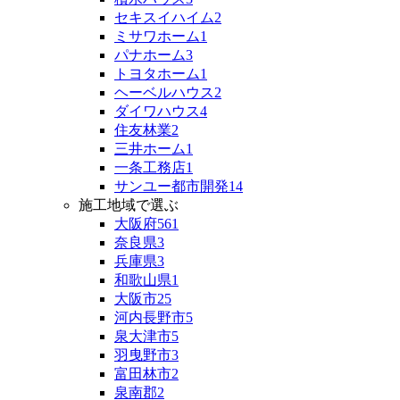
セキスイハイム
2
ミサワホーム
1
パナホーム
3
トヨタホーム
1
ヘーベルハウス
2
ダイワハウス
4
住友林業
2
三井ホーム
1
一条工務店
1
サンユー都市開発
14
施工地域で選ぶ
大阪府
561
奈良県
3
兵庫県
3
和歌山県
1
大阪市
25
河内長野市
5
泉大津市
5
羽曳野市
3
富田林市
2
泉南郡
2