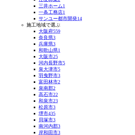
三井ホーム
1
一条工務店
1
サンユー都市開発
14
施工地域で選ぶ
大阪府
559
奈良県
3
兵庫県
3
和歌山県
1
大阪市
25
河内長野市
5
泉大津市
5
羽曳野市
3
富田林市
2
泉南郡
2
高石市
22
和泉市
23
松原市
3
堺市
435
貝塚市
3
南河内郡
3
岸和田市
3