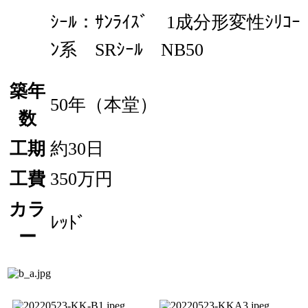
ｼｰﾙ：ｻﾝﾗｲｽﾞ 1成分形変性ｼﾘｺｰ
ﾝ系 SRｼｰﾙ NB50
築年
50年（本堂）
数
工期
約30日
工費
350万円
カラ
ﾚｯﾄﾞ
ー