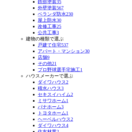
鉄部塗装
35
外壁塗装
567
ベランダ防水
230
屋上防水
30
改修工事
25
公共工事
3
建物の種類で選ぶ
戸建て住宅
537
アパート・マンション
30
店舗
9
その他
21
プロ野球選手宅施工
1
ハウスメーカーで選ぶ
ダイワハウス
2
積水ハウス
3
セキスイハイム
2
ミサワホーム
1
パナホーム
3
トヨタホーム
1
ヘーベルハウス
2
ダイワハウス
4
住友林業
2