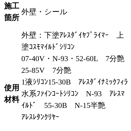
施工
外壁・シール
箇所
外壁：下塗ｱﾚｽﾀﾞｲﾔﾌﾟﾗｲﾏｰ 上
塗ｺｽﾓﾏｲﾙﾄﾞｼﾘｺﾝ
07-40V・N-93・52-60L 7分艶
25-85V 7分艶
1液ｼﾘｺﾝ15-30B ｱﾚｽﾀﾞｲﾅﾐｯｸﾌｨﾗ
使用
水系ﾌｧｲﾝｺｰﾄｼﾘｺﾝ N-93 ｱﾚｽﾏ
材料
ｲﾙﾄﾞ 55-30B N-15半艶
ｱﾚｽﾚﾀﾝｸﾘﾔｰ