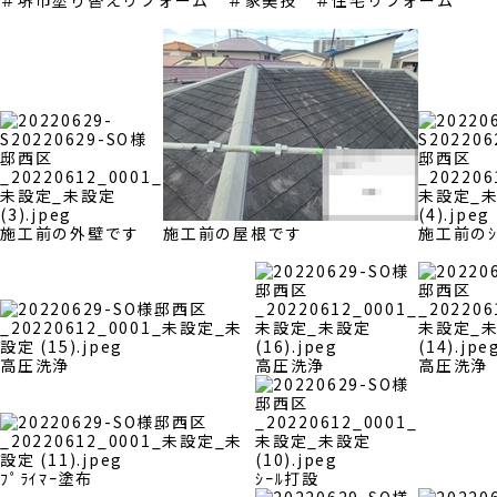
＃堺市塗り替えリフォーム ＃家美技 ＃住宅リフォーム
施工前の外壁です
施工前の屋根です
施工前のｼ
高圧洗浄
高圧洗浄
高圧洗浄
ﾌﾟﾗｲﾏｰ塗布
ｼｰﾙ打設