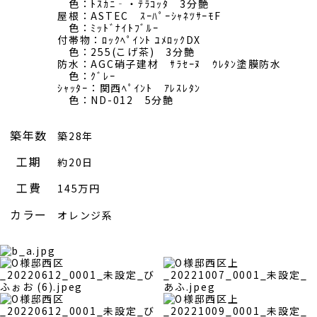
色：ﾄｽｶﾆ‐・ﾃﾗｺｯﾀ 3分艶
屋根：ASTEC ｽｰﾊﾟｰｼｬﾈﾂｻｰﾓF
色：ﾐｯﾄﾞﾅｲﾄﾌﾞﾙｰ
付帯物：ﾛｯｸﾍﾟｲﾝﾄ ﾕﾒﾛｯｸDX
色：255(こげ茶) 3分艶
防水：AGC硝子建材 ｻﾗｾｰﾇ ｳﾚﾀﾝ塗膜防水
色：ｸﾞﾚｰ
ｼｬｯﾀｰ：関西ﾍﾟｲﾝﾄ ｱﾚｽﾚﾀﾝ
色：ND-012 5分艶
築年数
築28年
工期
約20日
工費
145万円
カラー
オレンジ系