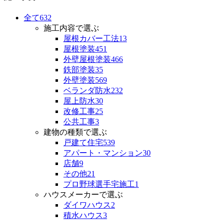
全て
632
施工内容で選ぶ
屋根カバー工法
13
屋根塗装
451
外壁屋根塗装
466
鉄部塗装
35
外壁塗装
569
ベランダ防水
232
屋上防水
30
改修工事
25
公共工事
3
建物の種類で選ぶ
戸建て住宅
539
アパート・マンション
30
店舗
9
その他
21
プロ野球選手宅施工
1
ハウスメーカーで選ぶ
ダイワハウス
2
積水ハウス
3