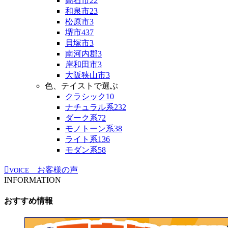
高石市
22
和泉市
23
松原市
3
堺市
437
貝塚市
3
南河内郡
3
岸和田市
3
大阪狭山市
3
色、テイストで選ぶ
クラシック
10
ナチュラル系
232
ダーク系
72
モノトーン系
38
ライト系
136
モダン系
58
お客様の声
VOICE
INFORMATION
おすすめ情報