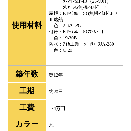
ﾘﾌｧｲﾝMF-IR（25-90H）
ｸﾘｱｰSG無機ﾏｲﾙﾄﾞｺｰﾄ
屋根：KFｹﾐｶﾙ SG無機ﾏｲﾙﾄﾞﾙｰﾌ
Ⅱ遮熱
使用材料
色：ﾉｰｽﾌﾞﾗｳﾝ
付帯：KFｹﾐｶﾙ SGﾏｲﾙﾄﾞⅡ
色：19-30B
防水：ｱｲｶ工業 ｼﾞｮﾘｴｰｽJA-280
色：C-20
築年数
築12年
工期
約20日
工費
174万円
カラー
系