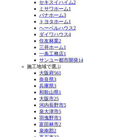
セキスイハイム
2
ミサワホーム
1
パナホーム
3
トヨタホーム
1
ヘーベルハウス
2
ダイワハウス
4
住友林業
2
三井ホーム
1
一条工務店
1
サンユー都市開発
14
施工地域で選ぶ
大阪府
561
奈良県
3
兵庫県
3
和歌山県
1
大阪市
25
河内長野市
5
泉大津市
5
羽曳野市
3
富田林市
2
泉南郡
2