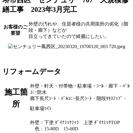
繕工事 2023年3月完工
外壁の汚れや、住居者様の共用箇所の劣化（階
お客様のご
段・廊下）などが
要望
目立ってきていたので綺麗にしたい。
リフォームデータ
外壁・軒天・付帯物・駐車場・ｼｰﾙ・廊下・ﾊﾞﾙ
施工箇
ｺﾆｰ防水
廊下長尺ｼｰﾄ・ﾊﾞﾙｺﾆｰ長尺ｼｰﾄ・階段ﾀｷｽﾃｯﾌﾟ・
所
駐車場ﾗｲﾝ
外壁：下塗 ﾀﾞｲﾅﾐｯｸﾌｨﾗ 上塗 ﾀﾞｲﾅﾐｯｸTOP
色：15-80D 15-60D