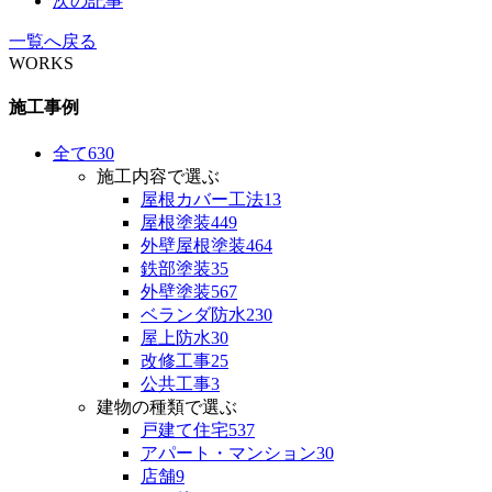
次の記事
一覧へ戻る
WORKS
施工事例
全て
630
施工内容で選ぶ
屋根カバー工法
13
屋根塗装
449
外壁屋根塗装
464
鉄部塗装
35
外壁塗装
567
ベランダ防水
230
屋上防水
30
改修工事
25
公共工事
3
建物の種類で選ぶ
戸建て住宅
537
アパート・マンション
30
店舗
9