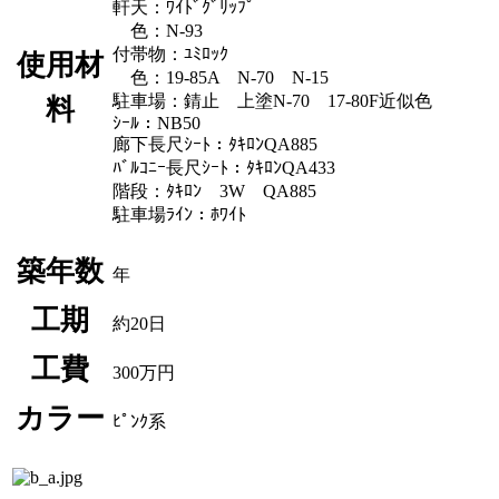
軒天：ﾜｲﾄﾞｸﾞﾘｯﾌﾟ
色：N-93
付帯物：ﾕﾐﾛｯｸ
使用材
色：19-85A N-70 N-15
駐車場：錆止 上塗N-70 17-80F近似色
料
ｼｰﾙ：NB50
廊下長尺ｼｰﾄ：ﾀｷﾛﾝQA885
ﾊﾞﾙｺﾆｰ長尺ｼｰﾄ：ﾀｷﾛﾝQA433
階段：ﾀｷﾛﾝ 3W QA885
駐車場ﾗｲﾝ：ﾎﾜｲﾄ
築年数
年
工期
約20日
工費
300万円
カラー
ﾋﾟﾝｸ系