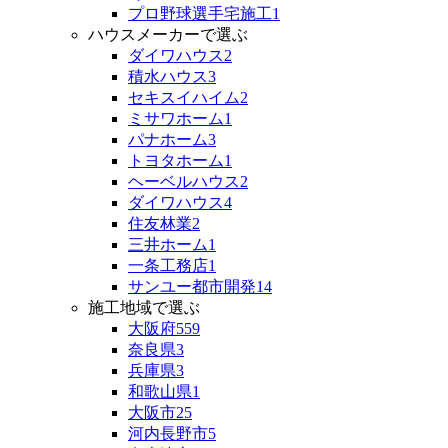
プロ野球選手宅施工
1
ハウスメーカーで選ぶ
ダイワハウス
2
積水ハウス
3
セキスイハイム
2
ミサワホーム
1
パナホーム
3
トヨタホーム
1
ヘーベルハウス
2
ダイワハウス
4
住友林業
2
三井ホーム
1
一条工務店
1
サンユー都市開発
14
施工地域で選ぶ
大阪府
559
奈良県
3
兵庫県
3
和歌山県
1
大阪市
25
河内長野市
5