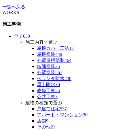
一覧へ戻る
WORKS
施工事例
全て
630
施工内容で選ぶ
屋根カバー工法
13
屋根塗装
449
外壁屋根塗装
464
鉄部塗装
35
外壁塗装
567
ベランダ防水
230
屋上防水
30
改修工事
25
公共工事
3
建物の種類で選ぶ
戸建て住宅
537
アパート・マンション
30
店舗
9
その他
21