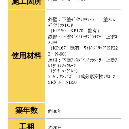
施工箇所
外壁：下塗ﾀﾞｲﾅﾐｯｸﾌｨﾗ 上塗ｱﾚｽ
ﾀﾞｲﾅﾐｯｸTOP
（KP150・KP170 艶有）
鉄部：下塗ﾀﾞｲﾅﾐｯｸﾌﾟﾗｲﾏｰ 上塗ﾕ
ﾒﾛｯｸ
（KP167 艶有 ﾜｲﾄﾞｸﾞﾘｯﾌﾟKP22
使用材料
3・N-90）
屋根：下塗ｱﾚｽﾀﾞｲﾅﾐｯｸｼｰﾗ 上塗ｱ
ﾚｽﾀﾞｲﾅﾐｯｸﾙｰﾌ
（ｸﾞﾗﾆｯﾄｸﾞﾚｰ）
ｼｰﾙ：ｻﾝﾗｲｽﾞ 1成分形変性ｼﾘｺｰﾝ
SRｼｰﾙ NB50
築年数
約30年
工期
約20日