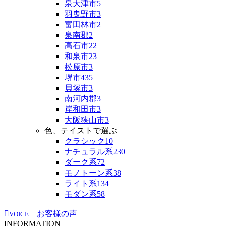
泉大津市
5
羽曳野市
3
富田林市
2
泉南郡
2
高石市
22
和泉市
23
松原市
3
堺市
435
貝塚市
3
南河内郡
3
岸和田市
3
大阪狭山市
3
色、テイストで選ぶ
クラシック
10
ナチュラル系
230
ダーク系
72
モノトーン系
38
ライト系
134
モダン系
58
お客様の声
VOICE
INFORMATION