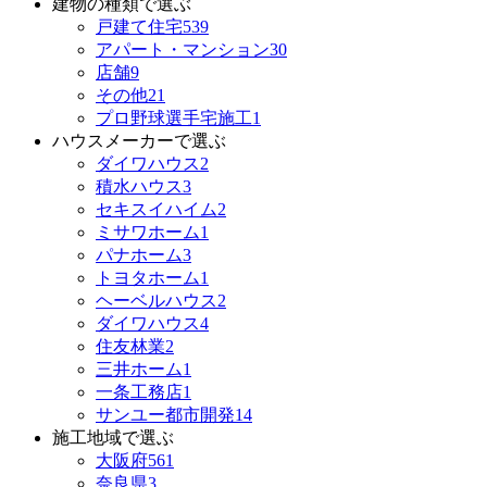
建物の種類で選ぶ
戸建て住宅
539
アパート・マンション
30
店舗
9
その他
21
プロ野球選手宅施工
1
ハウスメーカーで選ぶ
ダイワハウス
2
積水ハウス
3
セキスイハイム
2
ミサワホーム
1
パナホーム
3
トヨタホーム
1
ヘーベルハウス
2
ダイワハウス
4
住友林業
2
三井ホーム
1
一条工務店
1
サンユー都市開発
14
施工地域で選ぶ
大阪府
561
奈良県
3