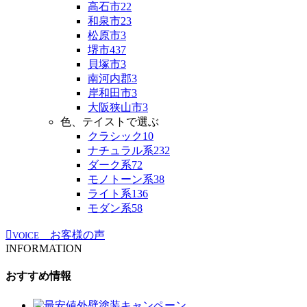
高石市
22
和泉市
23
松原市
3
堺市
437
貝塚市
3
南河内郡
3
岸和田市
3
大阪狭山市
3
色、テイストで選ぶ
クラシック
10
ナチュラル系
232
ダーク系
72
モノトーン系
38
ライト系
136
モダン系
58
お客様の声
VOICE
INFORMATION
おすすめ情報