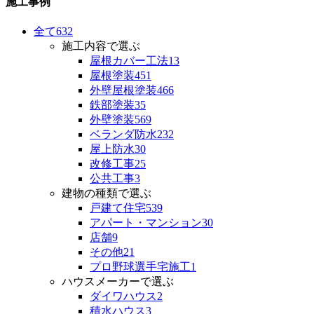
施工事例
全て
632
施工内容で選ぶ
屋根カバー工法
13
屋根塗装
451
外壁屋根塗装
466
鉄部塗装
35
外壁塗装
569
ベランダ防水
232
屋上防水
30
改修工事
25
公共工事
3
建物の種類で選ぶ
戸建て住宅
539
アパート・マンション
30
店舗
9
その他
21
プロ野球選手宅施工
1
ハウスメーカーで選ぶ
ダイワハウス
2
積水ハウス
3