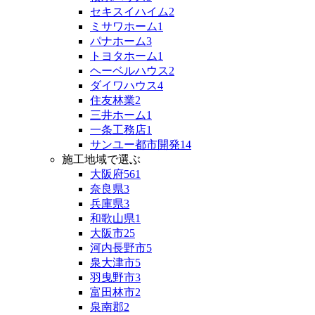
セキスイハイム
2
ミサワホーム
1
パナホーム
3
トヨタホーム
1
ヘーベルハウス
2
ダイワハウス
4
住友林業
2
三井ホーム
1
一条工務店
1
サンユー都市開発
14
施工地域で選ぶ
大阪府
561
奈良県
3
兵庫県
3
和歌山県
1
大阪市
25
河内長野市
5
泉大津市
5
羽曳野市
3
富田林市
2
泉南郡
2