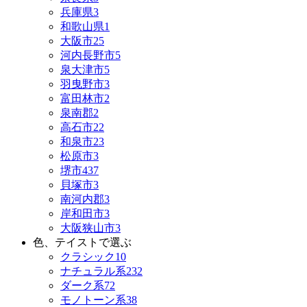
兵庫県
3
和歌山県
1
大阪市
25
河内長野市
5
泉大津市
5
羽曳野市
3
富田林市
2
泉南郡
2
高石市
22
和泉市
23
松原市
3
堺市
437
貝塚市
3
南河内郡
3
岸和田市
3
大阪狭山市
3
色、テイストで選ぶ
クラシック
10
ナチュラル系
232
ダーク系
72
モノトーン系
38