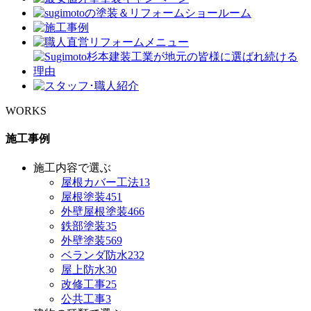
WORKS
施工事例
施工内容で選ぶ
屋根カバー工法
13
屋根塗装
451
外壁屋根塗装
466
鉄部塗装
35
外壁塗装
569
ベランダ防水
232
屋上防水
30
改修工事
25
公共工事
3